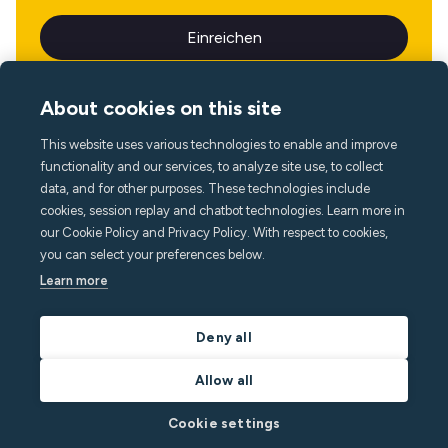
About cookies on this site
This website uses various technologies to enable and improve
Sprache
functionality and our services, to analyze site use, to collect
data, and for other purposes. These technologies include
cookies, session replay and chatbot technologies. Learn more in
our Cookie Policy and Privacy Policy. With respect to cookies,
you can select your preferences below.
Learn more
Deny all
Allow all
Cookie settings