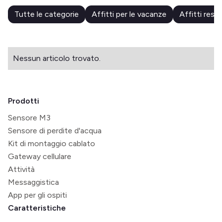
Tutte le categorie
Affitti per le vacanze
Affitti resid
Nessun articolo trovato.
Prodotti
Sensore M3
Sensore di perdite d'acqua
Kit di montaggio cablato
Gateway cellulare
Attività
Messaggistica
App per gli ospiti
Caratteristiche