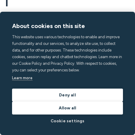
Guardando al quadro più ampio, però, Caroline afferma
About cookies on this site
che il settore delle case vacanza nel suo insieme si sta
This website uses various technologies to enable and improve
aprendo alle donne. Gli uomini in questo settore sono
functionality and our services, to analyze site use, to collect
abituati a viaggiare molto e hanno una mentalità più
data, and for other purposes. These technologies include
aperta. Sono sempre molto rispettosi. Un settore che
cookies, session replay and chatbot technologies. Learn more in
cerca di essere innovativo deve semplicemente
our Cookie Policy and Privacy Policy. With respect to cookies,
abbracciare la diversità, afferma Caroline.
you can select your preferences below.
Learn more
E il settore degli affitti a breve termine è ancora
piuttosto giovane. I fondatori dei maggiori clienti di
Deny all
Minut hanno in genere un'età compresa tra i 35 e i 45
anni. «Sono impegnati anche a portare maggiore
Allow all
uguaglianza nello spazio di lavoro», afferma My.
Cookie settings
Verso l'uguaglianza