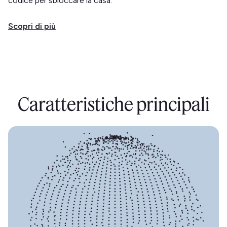
codice per sbloccare la casa.
Scopri di più
Caratteristiche principali