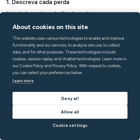
1. Descreva cada perda
Liste todos os itens danificados: móveis,
eletrodomésticos, acabamentos, utensílios. Inclua
About cookies on this site
marca, modelo, data de compra e valor estimado. Agrupe
os itens por sala para maior clareza.
This website uses various technologies to enable and improve
functionality and our services, to analyze site use, to collect
data, and for other purposes. These technologies include
2. Forneça prova de valor
cookies, session replay and chatbot technologies. Learn more in
Anexe recibos originais, extratos de cartão de crédito
our Cookie Policy and Privacy Policy. With respect to cookies,
you can select your preferences below.
ou confirmações de pedidos. Se eles não estiverem
Learn more
disponíveis, use registros bancários ou listagens
comparáveis para mostrar o valor atual.
Deny all
3. Tire fotos nítidas e com data e hora
Allow all
Fotografe cada item e superfície danificados de vários
ângulos. Os carimbos de data e hora são essenciais.
Cookie settings
Essas fotos confirmam suas avaliações e mostram o