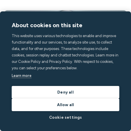
About cookies on this site
This website uses various technologies to enable and improve
functionality and our services, to analyze site use, to collect
data, and for other purposes. These technologies include
cookies, session replay and chatbot technologies. Learn more in
our Cookie Policy and Privacy Policy. With respect to cookies,
you can select your preferences below.
Learn more
July 27, 2026
6
min read
So erkennen Sie Zigarettenrauch in
Deny all
Ferienwohnungen: Ein Leitfaden für
Allow all
Immobilienverwalter
Cookie settings
Want to protect the value of your vacation rental? Read our
guide on how to detect cigarette smoke and prevent guests