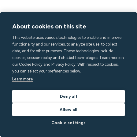
Produtos
About cookies on this site
Sensor M3
Sensor de vazamento de água
This website uses various technologies to enable and improve
Kit de montagem com fio
functionality and our services, to analyze site use, to collect
Gateway celular
data, and for other purposes. These technologies include
cookies, session replay and chatbot technologies. Learn more in
Tarefas
our Cookie Policy and Privacy Policy. With respect to cookies,
Mensagens
you can select your preferences below.
App para convidados
Learn more
Características
Monitoramento de ruído
Deny all
Detecção de multidão
Alarme doméstico
Allow all
Detecção de tabaco
Cookie settings
Clima interno
Assistência de chamada