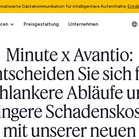
matisierte Gästekommunikation für intelligentere Aufenthalte
-
Entd
rcen
Preisgestaltung
Unternehmen
Minute x Avantio:
tscheiden Sie sich 
hlankere Abläufe 
ingere Schadensko
mit unserer neuen