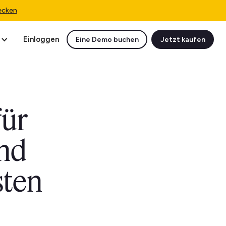
ecken
Einloggen
Eine Demo buchen
Jetzt kaufen
für
und
sten