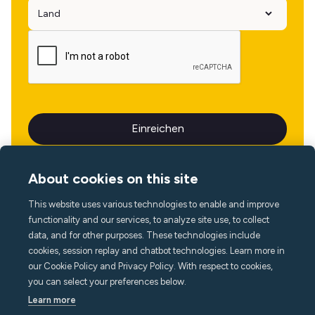
About cookies on this site
This website uses various technologies to enable and improve
Sprache
functionality and our services, to analyze site use, to collect
data, and for other purposes. These technologies include
cookies, session replay and chatbot technologies. Learn more in
our Cookie Policy and Privacy Policy. With respect to cookies,
you can select your preferences below.
Learn more