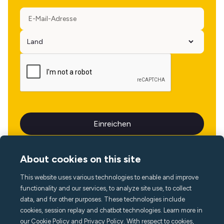
About cookies on this site
This website uses various technologies to enable and improve
Sprache
functionality and our services, to analyze site use, to collect
data, and for other purposes. These technologies include
cookies, session replay and chatbot technologies. Learn more in
our Cookie Policy and Privacy Policy. With respect to cookies,