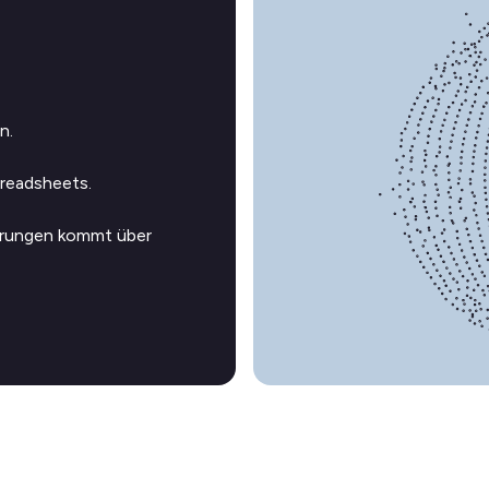
n.
preadsheets.
törungen kommt über