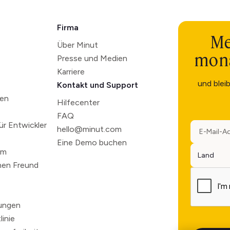
Firma
Me
Über Minut
mona
Presse und Medien
Karriere
und blei
Kontakt und Support
ten
Hilfecenter
FAQ
r Entwickler
hello@minut.com
Eine Demo buchen
mm
nen Freund
ungen
inie