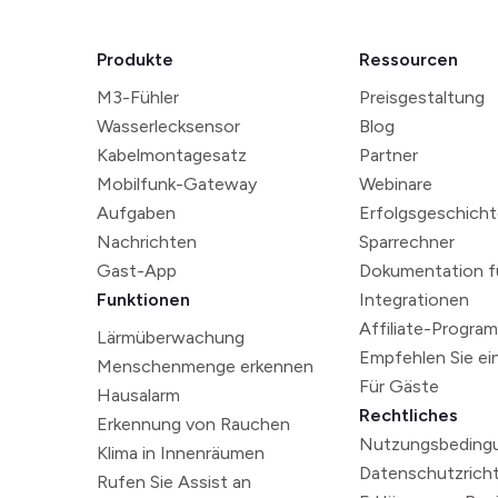
Produkte
Ressourcen
M3-Fühler
Preisgestaltung
Wasserlecksensor
Blog
Kabelmontagesatz
Partner
Mobilfunk-Gateway
Webinare
Aufgaben
Erfolgsgeschich
Nachrichten
Sparrechner
Gast-App
Dokumentation fü
Funktionen
Integrationen
Affiliate-Progra
Lärmüberwachung
Empfehlen Sie ei
Menschenmenge erkennen
Für Gäste
Hausalarm
Rechtliches
Erkennung von Rauchen
Nutzungsbeding
Klima in Innenräumen
Datenschutzrichtl
Rufen Sie Assist an