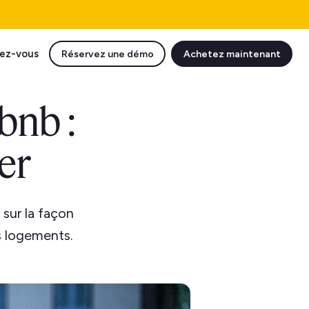
ez-vous
Réservez une démo
Achetez maintenant
bnb :
er
 sur la façon
rs logements.