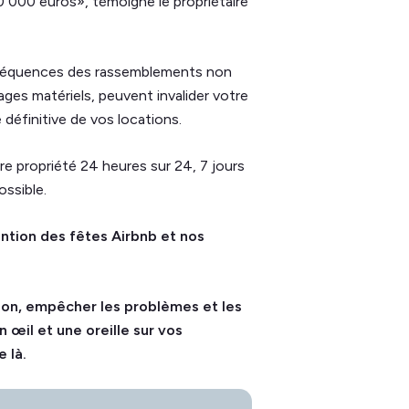
0 000 euros», témoigne le propriétaire
nséquences des rassemblements non
ges matériels, peuvent invalider votre
définitive de vos locations.
re propriété 24 heures sur 24, 7 jours
ssible.
ention des fêtes Airbnb et nos
tion, empêcher les problèmes et les
 œil et une oreille sur vos
 là.