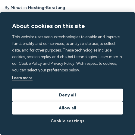
By
Minut
in
Hosting-Beratung
Read post
About cookies on this site
This website uses various technologies to enable and improve
functionality and our services, to analyze site use, to collect
Produkte
data, and for other purposes. These technologies include
M3-Fühler
cookies, session replay and chatbot technologies. Learn more in
our Cookie Policy and Privacy Policy. With respect to cookies,
Wasserlecksensor
you can select your preferences below.
Kabelmontagesatz
Learn more
Mobilfunk-Gateway
Aufgaben
Deny all
Nachrichten
Gast-App
Allow all
Funktionen
Cookie settings
Lärmüberwachung
Menschenmenge erkennen