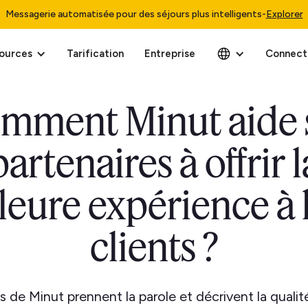
Messagerie automatisée pour des séjours plus intelligents
-
Explorer
ources
Tarification
Entreprise
Connect
mment Minut aide 
partenaires à offrir l
leure expérience à 
clients ?
s de Minut prennent la parole et décrivent la qualit