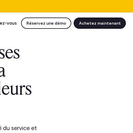
ez-vous
Réservez une démo
Achetez maintenant
ses
a
leurs
é du service et