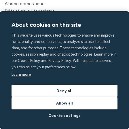
Alarme domestique
Détection du tabagisme
Climat intérieur
About cookies on this site
Assistance aux appels
API
This website uses various technologies to enable and improve
Des solutions
functionality and our services, to analyze site use, to collect
data, and for other purposes. These technologies include
Hôtes
cookies, session replay and chatbot technologies. Learn more in
Directeurs de locations de vacances
our Cookie Policy and Privacy Policy. With respect to cookies,
Appart'hôtels et hôtels
you can select your preferences below.
Logement pour étudiants
Learn more
Multifamilial
Deny all
Ressources
Tarification
Allow all
Blogue
Cookie settings
Partenaires
Webinaires