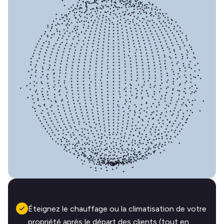
Éteignez le chauffage ou la climatisation de votre
propriété après le départ des clients (tout en