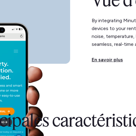
Vue d
By integrating Minu
devices to your rent
noise, temperature, 
seamless, real-time 
En savoir plus
cipales caractérist