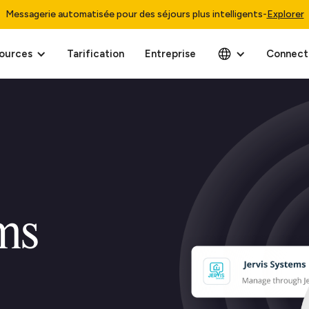
Messagerie automatisée pour des séjours plus intelligents
-
Explorer
ources
Tarification
Entreprise
Connect
ems