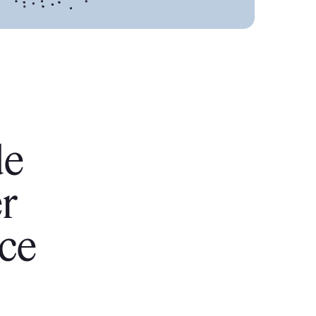
de
r
nce