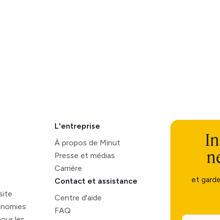
L'entreprise
In
À propos de Minut
n
Presse et médias
Carrière
et gard
Contact et assistance
site
Centre d'aide
onomies
FAQ
our les