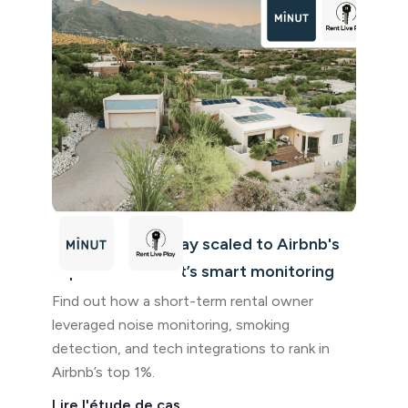
How Rent Live Play scaled to Airbnb's
top 1% with Minut’s smart monitoring
Find out how a short-term rental owner
leveraged noise monitoring, smoking
detection, and tech integrations to rank in
Airbnb’s top 1%.
Lire l'étude de cas