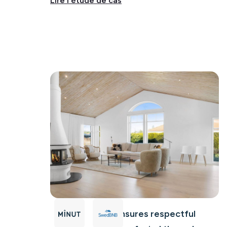
Lire l'étude de cas
How SwedBnB ensures respectful