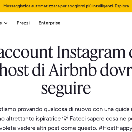
Messaggistica automatizzata per soggiorni più intelligenti
-
Esplora
e
Prezzi
Enterprise
 account Instagram 
 host di Airbnb dov
seguire
stiamo provando qualcosa di nuovo con una guida
o altrettanto ispiratrice 💡 Fateci sapere cosa ne p
volete vedere altri post come questo. #HostHapp