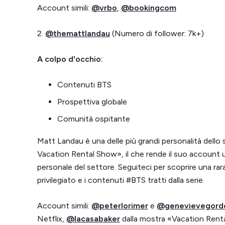
Account simili:
@vrbo
,
@bookingcom
2.
@themattlandau
(Numero di follower: 7k+)
A colpo d'occhio:
Contenuti BTS
Prospettiva globale
Comunità ospitante
Matt Landau è una delle più grandi personalità dell
Vacation Rental Show», il che rende il suo account u
personale del settore. Seguiteci per scoprire una rar
privilegiato e i contenuti #BTS tratti dalla serie.
Account simili:
@peterlorimer
e
@genevievegord
Netflix,
@lacasabaker
dalla mostra «Vacation Renta