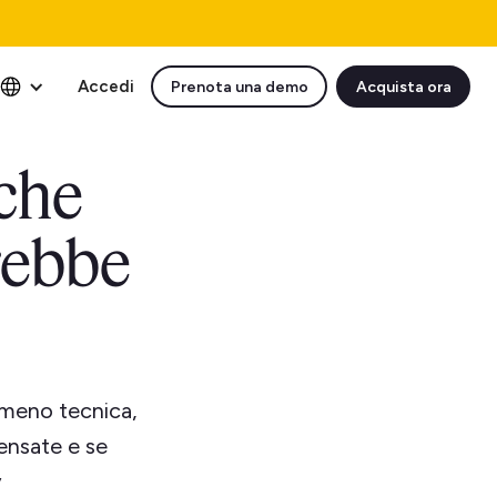
Accedi
Prenota una demo
Acquista ora
che
rebbe
 meno tecnica,
ensate e se
y