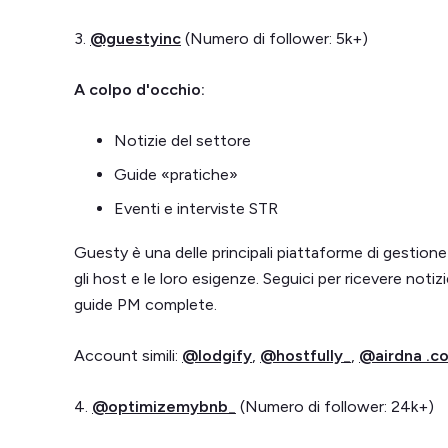
3.
@guestyinc
(Numero di follower: 5k+)
A colpo d'occhio:
Notizie del settore
Guide «pratiche»
Eventi e interviste STR
Guesty è una delle principali piattaforme di gestion
gli host e le loro esigenze. Seguici per ricevere notiz
guide PM complete.
Account simili:
@lodgify
,
@hostfully_
,
@airdna .c
4.
@optimizemybnb_
(Numero di follower: 24k+)