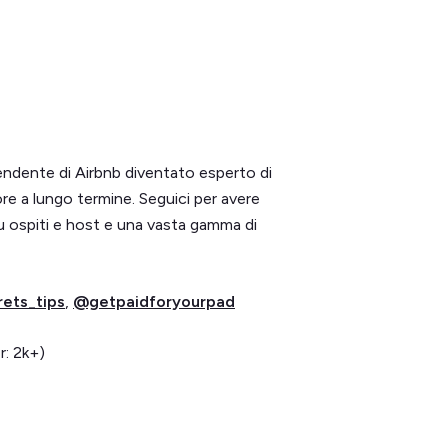
endente di Airbnb diventato esperto di
tore a lungo termine. Seguici per avere
u ospiti e host e una vasta gamma di
ets_tips
,
@getpaidforyourpad
r: 2k+)