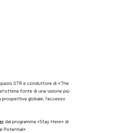
o spazio STR e conduttore di «The
n'ottima fonte di una visione più
a prospettiva globale, l'accesso
er
dal programma «Stay Here» di
l Potential»