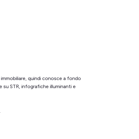
e immobiliare, quindi conosce a fondo
ie su STR, infografiche illuminanti e
o