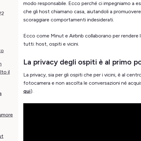
modo responsabile. Ecco perché ci impegniamo a ess
che gli host chiamano casa, aiutandoli a promuovere vi
22
scoraggiare comportamenti indesiderati.
Ecco come Minut e Airbnb collaborano per rendere la
tutti: host, ospiti e vicini.
to
La privacy degli ospiti è al primo p
n
to il
La privacy, sia per gli ospiti che per i vicini, è al cent
fotocamera e non ascolta le conversazioni né acquisisc
qui
).
a
rumore
ut