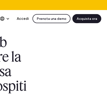
Accedi
Prenota una demo
Acquista ora
nb
e la
sa
ospiti