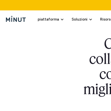
piattaforma
Soluzioni
Risors
C
col
c
migli