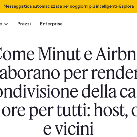
Messaggistica automatizzata per soggiorni più intelligenti
-
Esplora
e
Prezzi
Enterprise
ome Minut e Airb
laborano per render
ondivisione della ca
ore per tutti: host, 
e vicini