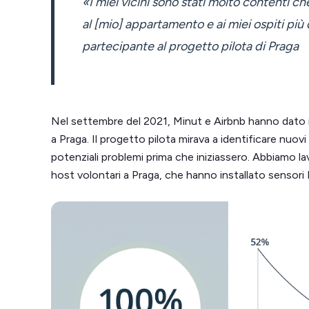
«I miei vicini sono stati molto contenti ch
al [mio] appartamento e ai miei ospiti più d
partecipante al progetto pilota di Praga
Nel settembre del 2021, Minut e Airbnb hanno dato il
a Praga. Il progetto pilota mirava a identificare nuovi
potenziali problemi prima che iniziassero. Abbiamo l
host volontari a Praga, che hanno installato sensori 