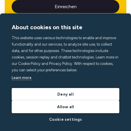
About cookies on this site
This website uses various technologies to enable and improve
Sprache
functionality and our services, to analyze site use, to collect
data, and for other purposes. These technologies include
cookies, session replay and chatbot technologies. Learn more in
our Cookie Policy and Privacy Policy. With respect to cookies,
you can select your preferences below.
Learn more
Deny all
Allow all
Cookie settings