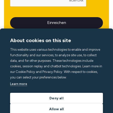
About cookies on this site
This website uses various technologies to enable and improve
Sprache
functionality and our services, to analyze site use, to collect
data, and for other purposes. These technologies include
cookies, session replay and chatbot technologies. Learn more in
our Cookie Policy and Privacy Policy. With respect to cookies,
you can select your preferences below.
Learn more
Deny all
Allow all