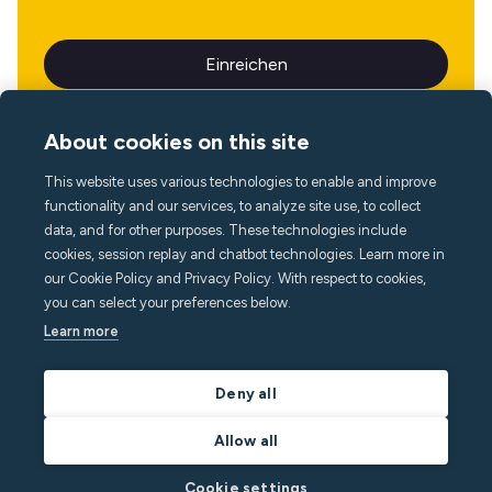
About cookies on this site
This website uses various technologies to enable and improve
Sprache
functionality and our services, to analyze site use, to collect
data, and for other purposes. These technologies include
cookies, session replay and chatbot technologies. Learn more in
our Cookie Policy and Privacy Policy. With respect to cookies,
you can select your preferences below.
Learn more
Deny all
Allow all
Cookie settings