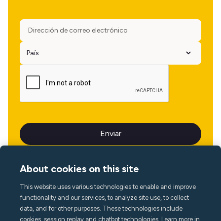
About cookies on this site
This website uses various technologies to enable and improve
Idioma
functionality and our services, to analyze site use, to collect
data, and for other purposes. These technologies include
cookies, session replay and chatbot technologies. Learn more in