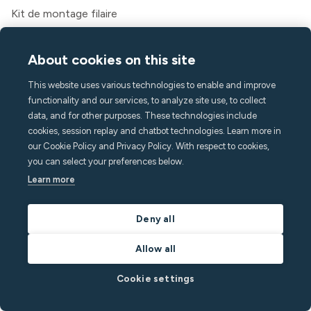
Kit de montage filaire
Passerelle cellulaire
Tâches
About cookies on this site
Messagerie
Application invité
This website uses various technologies to enable and improve
functionality and our services, to analyze site use, to collect
Caractéristiques
data, and for other purposes. These technologies include
Surveillance du bruit
cookies, session replay and chatbot technologies. Learn more in
Détection de foule
our Cookie Policy and Privacy Policy. With respect to cookies,
you can select your preferences below.
Alarme domestique
Learn more
Détection du tabagisme
Climat intérieur
Assistance aux appels
Deny all
API
Allow all
Des solutions
Hôtes
Cookie settings
Directeurs de locations de vacances