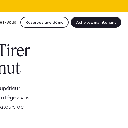
ez-vous
Réservez une démo
Achetez maintenant
Tirer
inut
périeur :
protégez vos
rateurs de