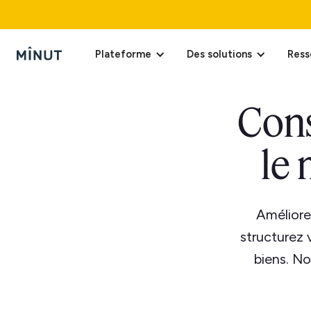
Plateforme
Des solutions
Ress
Cons
le 
Améliore
structurez 
biens. No