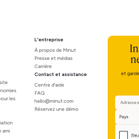
L'entreprise
In
À propos de Minut
n
Presse et médias
Carrière
et gard
Contact et assistance
site
Centre d'aide
onomies
FAQ
our les
hello@minut.com
Réservez une démo
iation
 ami