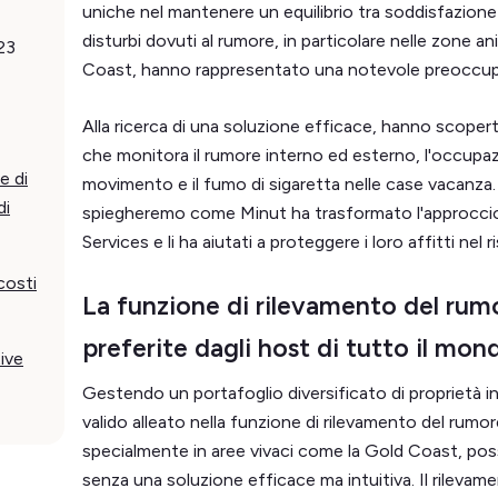
uniche nel mantenere un equilibrio tra soddisfazione de
disturbi dovuti al rumore, in particolare nelle zone
23
Coast, hanno rappresentato una notevole preoccupa
Alla ricerca di una soluzione efficace, hanno scopert
che monitora il rumore interno ed esterno, l'occupazio
e di
movimento e il fumo di sigaretta nelle case vacanza. 
di
spiegheremo come Minut ha trasformato l'approccio
Services e li ha aiutati a proteggere i loro affitti nel r
costi
La funzione di rilevamento del rumo
preferite dagli host di tutto il mon
tive
Gestendo un portafoglio diversificato di proprietà i
valido alleato nella funzione di rilevamento del rumore
specialmente in aree vivaci come la Gold Coast, poss
senza una soluzione efficace ma intuitiva. Il rilevam