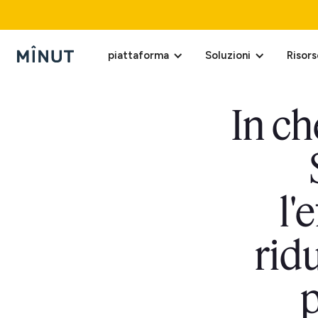
piattaforma
Soluzioni
Risors
In c
l'
ridu
p