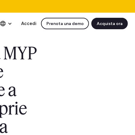
Accedi
Prenota una demo
Acquista ora
a MYP
e
e a
oprie
ia