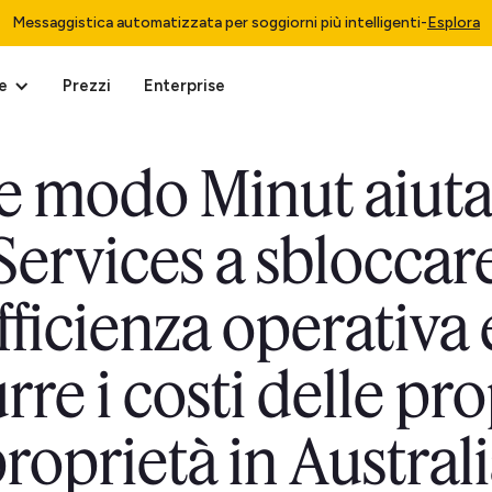
Messaggistica automatizzata per soggiorni più intelligenti
-
Esplora
e
Prezzi
Enterprise
he modo Minut aiut
Services a sbloccar
efficienza operativa 
rre i costi delle pr
roprietà in Austral