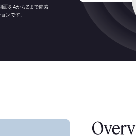
ゆる側面をAからZまで簡素
ションです。
Overv