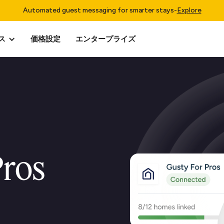
Automated guest messaging for smarter stays
-
Explore
ス
価格設定
エンタープライズ
Pros