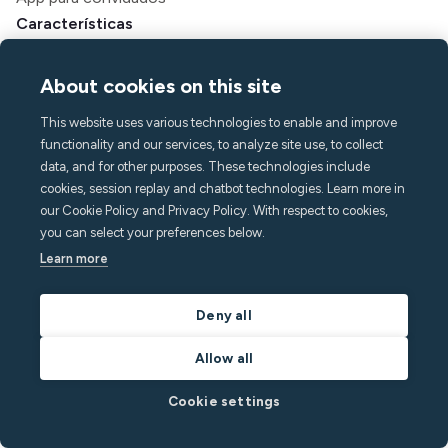
Características
Monitoramento de ruído
About cookies on this site
Detecção de multidão
Alarme doméstico
This website uses various technologies to enable and improve
Detecção de tabaco
functionality and our services, to analyze site use, to collect
Clima interno
data, and for other purposes. These technologies include
Assistência de chamada
cookies, session replay and chatbot technologies. Learn more in
our Cookie Policy and Privacy Policy. With respect to cookies,
API
you can select your preferences below.
Soluções
Learn more
Anfitriões
Gerentes de aluguel de temporada
Deny all
Aparthotéis e hotéis
Habitação estudantil
Allow all
Multifamiliar
Cookie settings
Recursos