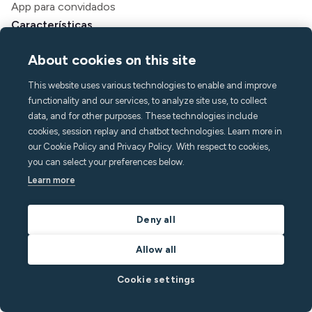
App para convidados
Características
Monitoramento de ruído
About cookies on this site
Detecção de multidão
Alarme doméstico
This website uses various technologies to enable and improve
functionality and our services, to analyze site use, to collect
Detecção de tabaco
data, and for other purposes. These technologies include
Clima interno
cookies, session replay and chatbot technologies. Learn more in
Assistência de chamada
our Cookie Policy and Privacy Policy. With respect to cookies,
API
you can select your preferences below.
Soluções
Learn more
Anfitriões
Gerentes de aluguel de temporada
Deny all
Aparthotéis e hotéis
Allow all
Habitação estudantil
Multifamiliar
Cookie settings
Recursos