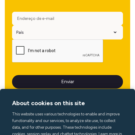
About cookies on this site
This website uses various technologies to enable and improve
Idioma
functionality and our services, to analyze site use, to collect
data, and for other purposes. These technologies include
cookies, session replay and chatbot technologies. Learn more in