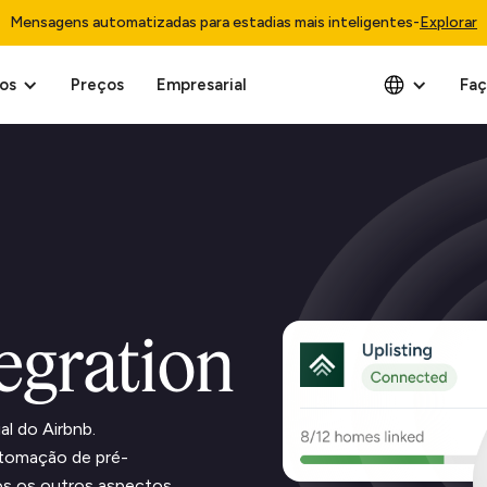
Mensagens automatizadas para estadias mais inteligentes
-
Explorar
os
Preços
Empresarial
Faç
tegration
al do Airbnb.
utomação de pré-
os os outros aspectos