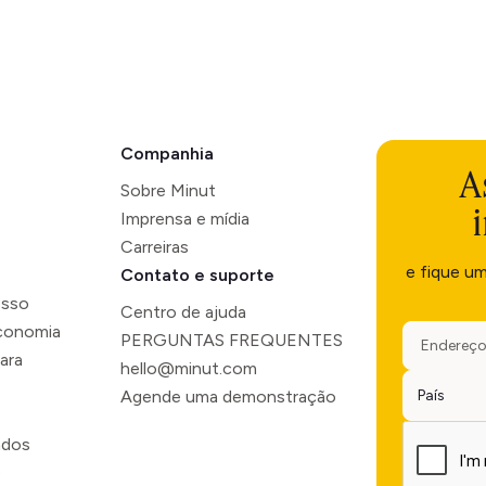
Companhia
A
Sobre Minut
Imprensa e mídia
Carreiras
e fique u
Contato e suporte
esso
Centro de ajuda
economia
PERGUNTAS FREQUENTES
ara
hello@minut.com
Agende uma demonstração
ados
o