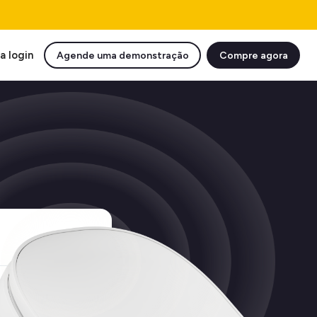
a login
Agende uma demonstração
Compre agora