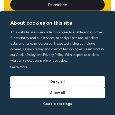
About cookies on this site
This website uses various technologies to enable and improve
Sprache
functionality and our services, to analyze site use, to collect
data, and for other purposes. These technologies include
cookies, session replay and chatbot technologies. Learn more in
our Cookie Policy and Privacy Policy. With respect to cookies,
you can select your preferences below.
Learn more
Deny all
Allow all
Cookie settings