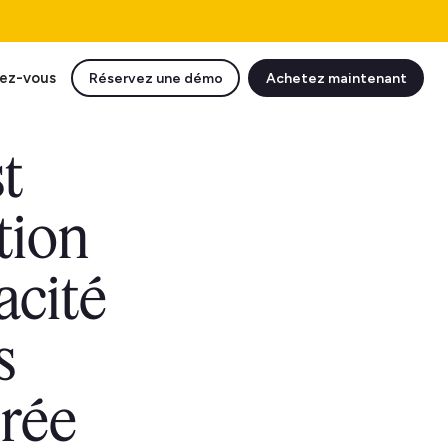
ez-vous
Réservez une démo
Achetez maintenant
t
tion
cacité
s
urée