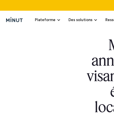
Plateforme
Des solutions
Ress
ann
visan
loc