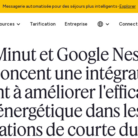
Messagerie automatisée pour des séjours plus intelligents
-
Explorer
ources
Tarification
Entreprise
Connect
Minut et Google Nes
oncent une intégra
t à améliorer l'effi
énergétique dans le
ations de courte d