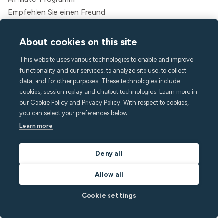
Empfehlen Sie einen Freund
Für Gäste
Rechtliches
About cookies on this site
Nutzungsbedingungen
This website uses various technologies to enable and improve
Datenschutzrichtlinie
functionality and our services, to analyze site use, to collect
Erklärung zur Barrierefreiheit
data, and for other purposes. These technologies include
Rechtliches
cookies, session replay and chatbot technologies. Learn more in
our Cookie Policy and Privacy Policy. With respect to cookies,
Firma
you can select your preferences below.
Über Minut
Learn more
Presse und Medien
Karriere
Deny all
Kontakt und Support
Allow all
Hilfecenter
FAQ
Cookie settings
hello@minut.com
Eine Demo buchen