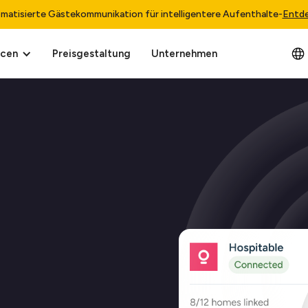
matisierte Gästekommunikation für intelligentere Aufenthalte
-
Entd
rcen
Preisgestaltung
Unternehmen