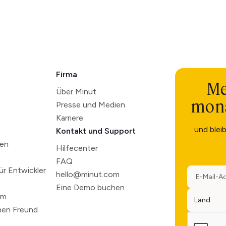
Firma
Me
Über Minut
mona
Presse und Medien
Karriere
und blei
Kontakt und Support
ten
Hilfecenter
FAQ
r Entwickler
hello@minut.com
Eine Demo buchen
mm
nen Freund