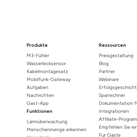
Produkte
Ressourcen
M3-Fühler
Preisgestaltung
Wasserlecksensor
Blog
Kabelmontagesatz
Partner
Mobilfunk-Gateway
Webinare
Aufgaben
Erfolgsgeschich
Nachrichten
Sparrechner
Gast-App
Dokumentation fü
Funktionen
Integrationen
Affiliate-Progra
Lärmüberwachung
Empfehlen Sie ei
Menschenmenge erkennen
Für Gäste