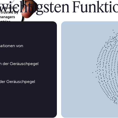
 wichtigsten Funkti
mationen von
n der Geräuschpegel
 der Geräuschpegel