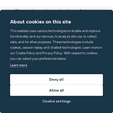
Révision des seuils pour les séjours futurs
Revoir les messages dans les annonces, le guide
About cookies on this site
numérique et les messages programmés
This website uses various technologies to enable and improve
Informer le propriétaire de ce qui s'est passé, en
functionality and our services, to analyze site use, to collect
soulignant l'efficacité de votre gestion de la
data, and for other purposes. These technologies include
situation.
cookies, session replay and chatbot technologies. Learn more in
our Cookie Policy and Privacy Policy. With respect to cookies,
you can select your preferences below.
Learn more
Gérer les voyageurs Airbnb avec une
Deny all
solution qui réduit votre charge de
Allow all
travail
Cookie settings
La gestion de limite d'occupation et des voyageurs non
enregistrés peut être une question complexe et