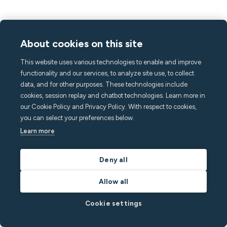
About cookies on this site
This website uses various technologies to enable and improve
functionality and our services, to analyze site use, to collect
data, and for other purposes. These technologies include
cookies, session replay and chatbot technologies. Learn more in
our Cookie Policy and Privacy Policy. With respect to cookies,
you can select your preferences below.
Learn more
July 31, 2026
4
min read
Deny all
Modello di verifica dell'occupazione [GRATUITO]:
Un must per la gestione della proprietà
Allow all
Cerchi strumenti per rendere l'applicazione di noleggio più snella
Cookie settings
ed efficiente? Scarica il nostro modello gratuito di verifica
dell'occupazione qui.