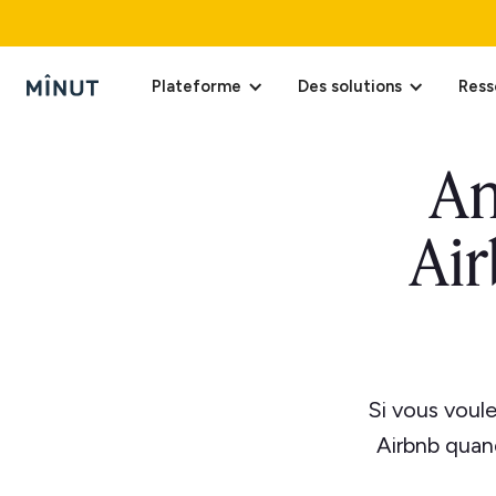
Plateforme
Des solutions
Ress
An
Air
Si vous voul
Airbnb quand