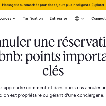
Messagerie automatisée pour des séjours plus intelligents
-
Explorer
ources
Tarification
Entreprise
Connect
nuler une réservat
bnb: points import
clés
ez apprendre comment et dans quels cas annuler un
 on est propriétaire ou gérant d'une conciergerie, c’