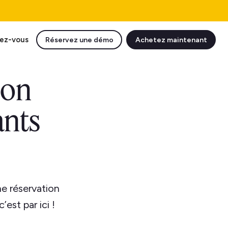
ez-vous
Réservez une démo
Achetez maintenant
ion
ants
e réservation
est par ici !