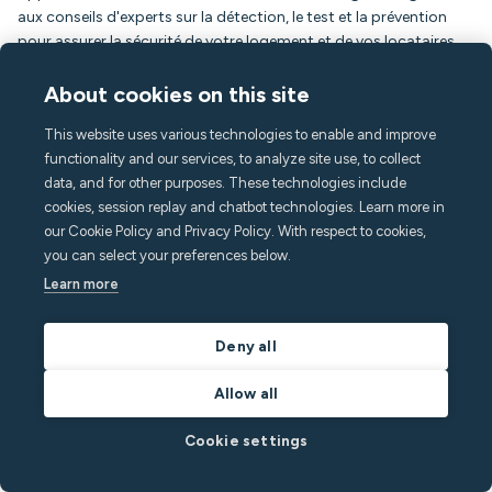
aux conseils d'experts sur la détection, le test et la prévention
pour assurer la sécurité de votre logement et de vos locataires.
Par
Richard White
dans
Residential Rentals
About cookies on this site
Lire le post
This website uses various technologies to enable and improve
functionality and our services, to analyze site use, to collect
data, and for other purposes. These technologies include
cookies, session replay and chatbot technologies. Learn more in
our Cookie Policy and Privacy Policy. With respect to cookies,
you can select your preferences below.
Learn more
Deny all
Allow all
Cookie settings
July 14, 2026
5
min