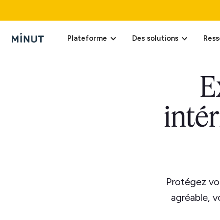
Plateforme
Des solutions
Ress
E
inté
Protégez vot
agréable, v