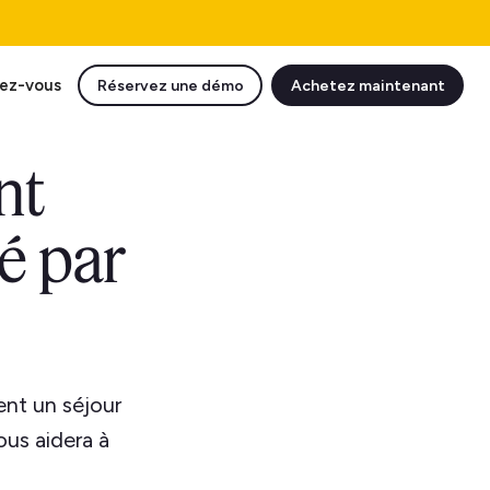
ez-vous
Réservez une démo
Achetez maintenant
nt
é par
ent un séjour
ous aidera à