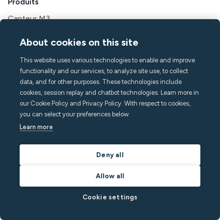
Produits
Capteur M3
Détecteur de fuite d'eau
About cookies on this site
Kit de montage filaire
Passerelle cellulaire
This website uses various technologies to enable and improve
Tâches
functionality and our services, to analyze site use, to collect
Messagerie
data, and for other purposes. These technologies include
cookies, session replay and chatbot technologies. Learn more in
Application invité
our Cookie Policy and Privacy Policy. With respect to cookies,
Caractéristiques
you can select your preferences below.
Surveillance du bruit
Learn more
Détection de foule
Alarme domestique
Deny all
Détection du tabagisme
Climat intérieur
Allow all
Assistance aux appels
Cookie settings
API
Des solutions