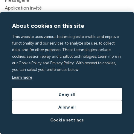
Messagerie
Application invité
Caractéristiques
About cookies on this site
Surveillance du bruit
Détection de foule
This website uses various technologies to enable and improve
Alarme domestique
functionality and our services, to analyze site use, to collect
Détection du tabagisme
data, and for other purposes. These technologies include
Climat intérieur
cookies, session replay and chatbot technologies. Learn more in
our Cookie Policy and Privacy Policy. With respect to cookies,
Assistance aux appels
you can select your preferences below.
API
Learn more
Des solutions
Hôtes
Deny all
Directeurs de locations de vacances
Appart'hôtels et hôtels
Allow all
Logement pour étudiants
Cookie settings
Multifamilial