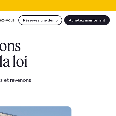
ez-vous
Réservez une démo
Achetez maintenant
ions
a loi
es et revenons