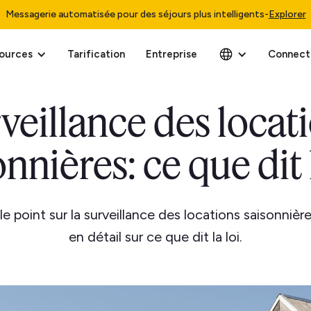
Messagerie automatisée pour des séjours plus intelligents
-
Explorer
ources
Tarification
Entreprise
Connect
veillance des locat
onnières: ce que dit l
le point sur la surveillance des locations saisonnièr
en détail sur ce que dit la loi.