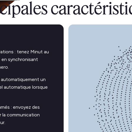
cipales caractérist
ations : tenez Minut au
n en synchronisant
ero.
yez automatiquement un
el automatique lorsque
mmés : envoyez des
er la communication
ur.