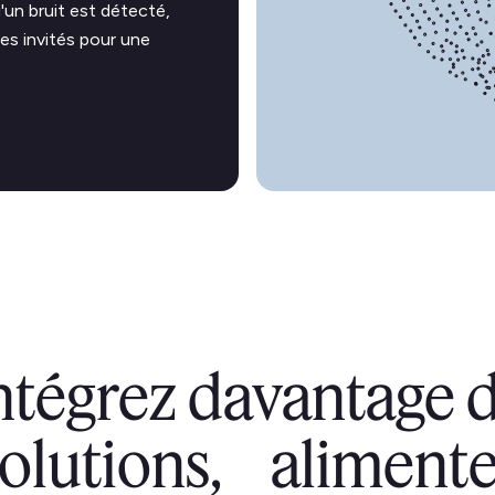
'un bruit est détecté,
es invités pour une
ntégrez davantage 
solutions, alimente