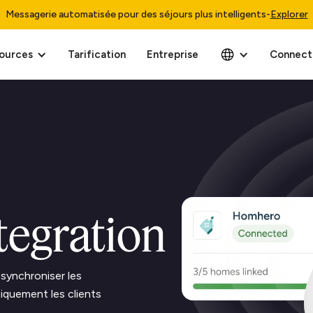
Messagerie automatisée pour des séjours plus intelligents
-
Explorer
ources
Tarification
Entreprise
Connect
egration
synchroniser les
tiquement les clients