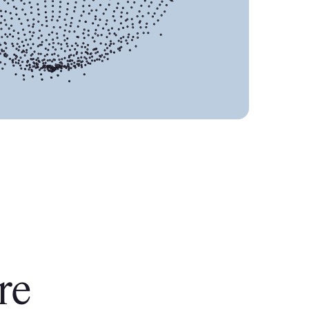
i,
re