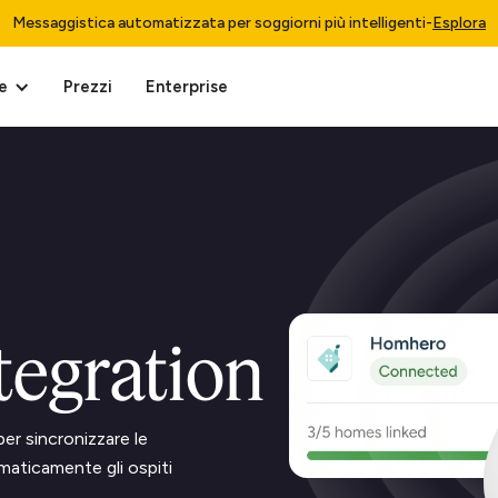
Messaggistica automatizzata per soggiorni più intelligenti
-
Esplora
e
Prezzi
Enterprise
egration
er sincronizzare le
maticamente gli ospiti