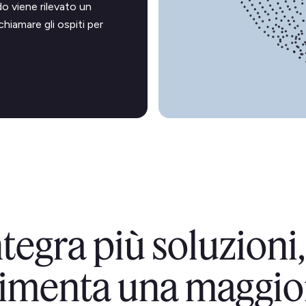
do viene rilevato un
hiamare gli ospiti per
ntegra più soluzion
limenta una maggio