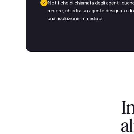
Notifiche di chiamata degli agenti: quan
rumore, chiedi a un agente designato di c
una risoluzione immediata.
I
a