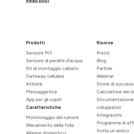
Read post
Prodotti
Risorse
Sensore M3
Prezzi
Sensore di perdite d'acqua
Blog
Kit di montaggio cablato
Partner
Gateway cellulare
Webinar
Attività
Storie di succes
Messaggistica
Calcolatore dei r
App per gli ospiti
Documentazione
Caratteristiche
sviluppatori
Integrazioni
Monitoraggio del rumore
Programma di affi
Rilevamento della folla
Invita un amico
Allarme domestico