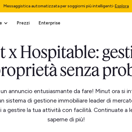
Messaggistica automatizzata per soggiorni più intelligenti
-
Esplora
e
Prezzi
Enterprise
 x Hospitable: gesti
proprietà senza pro
n annuncio entusiasmante da fare! Minut ora si i
un sistema di gestione immobiliare leader di merca
ti a gestire la tua attività con facilità. Continuate a 
saperne di più!