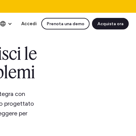
Accedi
Prenota una demo
Acquista ora
sci le
blemi
ntegra con
to progettato
leggere per