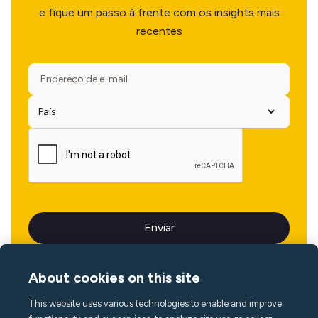
e fique um passo à frente com os insights mais
recentes
About cookies on this site
This website uses various technologies to enable and improve
Idioma