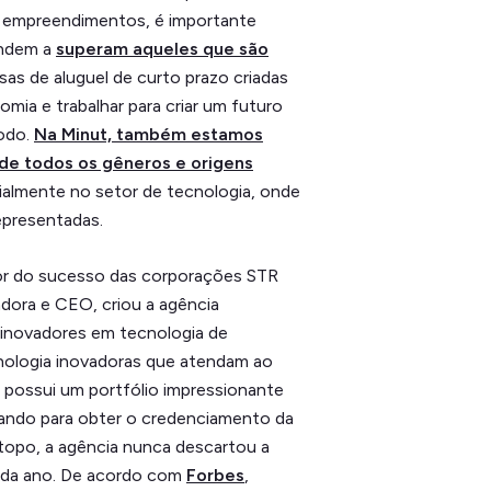
ios empreendimentos, é importante
endem a
superam aqueles que são
sas de aluguel de curto prazo criadas
mia e trabalhar para criar um futuro
todo.
Na Minut, também estamos
 de todos os gêneros e origens
ialmente no setor de tecnologia, onde
epresentadas.
r do sucesso das corporações STR
adora e CEO, criou a agência
 inovadores em tecnologia de
nologia inovadoras que atendam ao
 possui um portfólio impressionante
lhando para obter o credenciamento da
topo, a agência nunca descartou a
 cada ano. De acordo com
Forbes
,