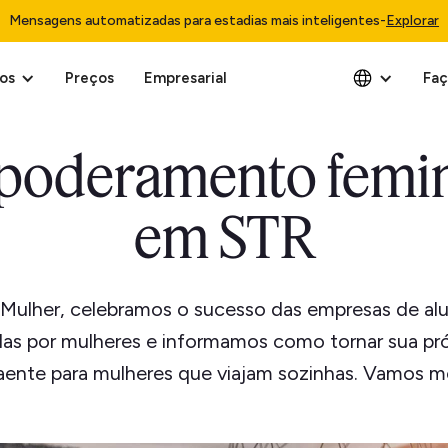
Mensagens automatizadas para estadias mais inteligentes
-
Explorar
os
Preços
Empresarial
Faç
oderamento femi
em STR
 Mulher, celebramos o sucesso das empresas de alu
das por mulheres e informamos como tornar sua pr
aente para mulheres que viajam sozinhas. Vamos m