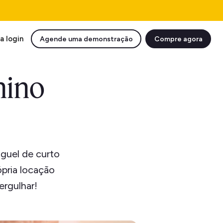
a login
Agende uma demonstração
Compre agora
nino
guel de curto
ópria locação
ergulhar!