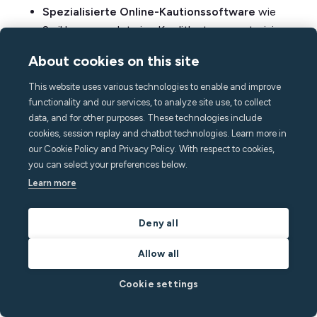
Spezialisierte Online-Kautionssoftware
wie
Swikly verwendet eine Kreditkartenvorautorisierung
und automatische Gastnachrichten, um Ihre
About cookies on this site
Einzahlungen schnell und einfach zu organisieren.
This website uses various technologies to enable and improve
Zusätzlicher Schutz durch
functionality and our services, to analyze site use, to collect
data, and for other purposes. These technologies include
Fernüberwachung und
cookies, session replay and chatbot technologies. Learn more in
our Cookie Policy and Privacy Policy. With respect to cookies,
Automatisierung
you can select your preferences below.
Learn more
Sicherheitseinlagen bieten Ihrem Unternehmen einen
gewissen finanziellen Schutz, sind jedoch keine
vollständige Lösung, und Ihre Immobilien und deren
Deny all
Inhalte sind immer noch anfällig für riskantes Verhalten.
Allow all
Der Schaden, der durch eine widerspenstige Party,
Cookie settings
Rauchen oder lokale Verordnungen zur
Belegungsbegrenzung von STR und die